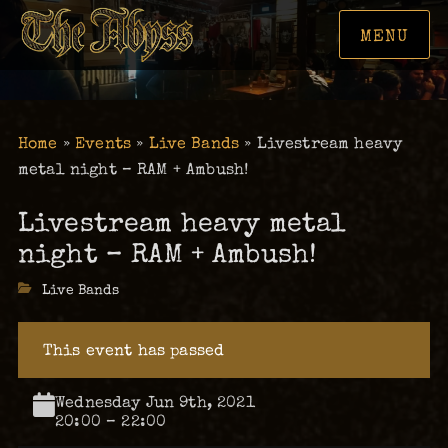
MENU
Home
»
Events
»
Live Bands
»
Livestream heavy
metal night – RAM + Ambush!
Livestream heavy metal
night – RAM + Ambush!
Categories
Live Bands
This event has passed
Wednesday Jun 9th, 2021
20:00 – 22:00