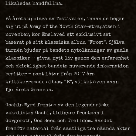
likaledes handfallna.
På årets upplaga av festivalen, innan de beger
sig ut på Army of the North Star-strapatsen i
november, kör Enslaved ett exklusivt set
baserat på sitt klassiska album ”Frost”. Själva
turnén bjuder på bandets nytolkningar av gamla
klassiker – givna nytt liv genom den erfarenhet
och skicklighet bandets nuvarande inkarnation
besitter – samt låtar från 2017 års
kritikerrosade album, ”E”, vilket även vann
fjolårets Grammis.
Gaahls Wyrd frontas av den legendariske
vokalisten Gaahl, tidigare frontman i
Gorgoroth, God Seed och Trelldom. Bandet
framför material från samtliga tre nämnda akter