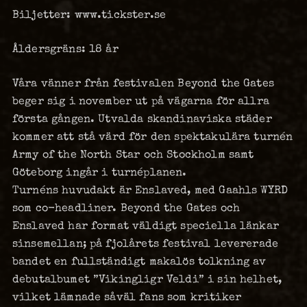
Biljetter: www.tickster.se
Åldersgräns: 18 år
Våra vänner från festivalen Beyond the Gates
beger sig i november ut på vägarna för allra
första gången. Utvalda skandinaviska städer
kommer att stå värd för den spektakulära turnén
Army of the North Star och Stockholm samt
Göteborg ingår i turnéplanen.
Turnéns huvudakt är Enslaved, med Gaahls WYRD
som co-headliner. Beyond the Gates och
Enslaved har format väldigt speciella länkar
sinsemellan; på fjolårets festival levererade
bandet en fullständigt makalös tolkning av
debutalbumet ”Vikingligr Veldi” i sin helhet,
vilket lämnade såväl fans som kritiker