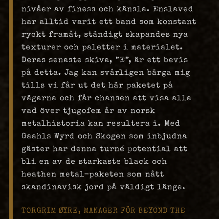
nivåer av finess och känsla. Enslaved
har alltid varit ett band som konstant
ryckt framåt, ständigt skapandes nya
texturer och paletter i materialet.
Deras senaste skiva, ”E”, är ett bevis
på detta. Jag kan svårligen bärga mig
tills vi får ut det här paketet på
vägarna och får chansen att visa alla
vad över tjugofem år av norsk
metalhistoria kan resultera i. Med
Gaahls Wyrd och Skogen som inbjudna
gäster har denna turné potential att
bli en av de starkaste black och
heathen metal-paketen som nått
skandinavisk jord på väldigt länge.
TORGRIM ØYRE, MANAGER FÖR BEYOND THE