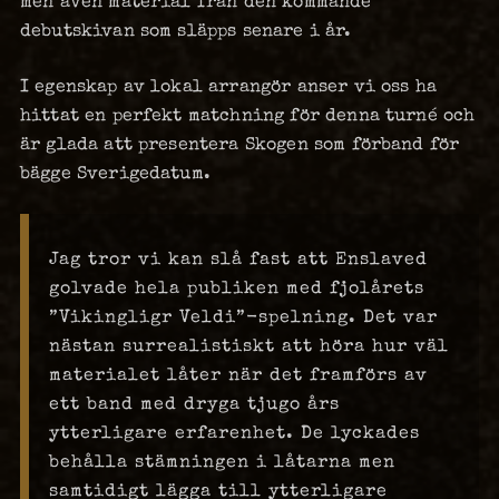
men även material från den kommande
debutskivan som släpps senare i år.
I egenskap av lokal arrangör anser vi oss ha
hittat en perfekt matchning för denna turné och
är glada att presentera Skogen som förband för
bägge Sverigedatum.
Jag tror vi kan slå fast att Enslaved
golvade hela publiken med fjolårets
”Vikingligr Veldi”-spelning. Det var
nästan surrealistiskt att höra hur väl
materialet låter när det framförs av
ett band med dryga tjugo års
ytterligare erfarenhet. De lyckades
behålla stämningen i låtarna men
samtidigt lägga till ytterligare